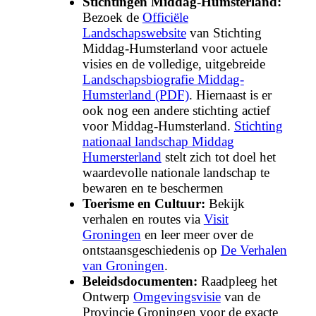
Stichtingen Middag-Humsterland:
Bezoek de
Officiële
Landschapswebsite
van Stichting
Middag-Humsterland voor actuele
visies en de volledige, uitgebreide
Landschapsbiografie Middag-
Humsterland (PDF)
. Hiernaast is er
ook nog een andere stichting actief
voor Middag-Humsterland.
Stichting
nationaal landschap Middag
Humersterland
stelt zich tot doel het
waardevolle nationale landschap te
bewaren en te beschermen
Toerisme en Cultuur:
Bekijk
verhalen en routes via
Visit
Groningen
en leer meer over de
ontstaansgeschiedenis op
De Verhalen
van Groningen
.
Beleidsdocumenten:
Raadpleeg het
Ontwerp
Omgevingsvisie
van de
Provincie Groningen voor de exacte